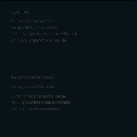
KONTAKT
Tel.: +49 (0)8142-441679
Mobil: +49 (0)171-8706164
E-Mail: langer(at)langer-modellbau.de
Url.: www.langer-modellbau.de
BANKVERBINDUNG
Kreissparkasse München
Konto Inhaber:
Marcus Langer
IBAN:
DE 32702501500150557635
SWIFT-BIC:
BYLADEM1KMS