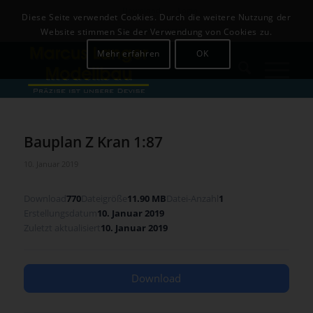
Download
Login
Diese Seite verwendet Cookies. Durch die weitere Nutzung der
+49 (0)8142-441679
Website stimmen Sie der Verwendung von Cookies zu.
Mehr erfahren
OK
Bauplan Z Kran 1:87
10. Januar 2019
Download
770
Dateigröße
11.90 MB
Datei-Anzahl
1
Erstellungsdatum
10. Januar 2019
Zuletzt aktualisiert
10. Januar 2019
Download