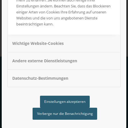
Einstellungen ändern. Beachten Sie, dass das Blockieren
einiger Arten von Cookies Ihre Erfahrung auf unseren
Websites und die von uns angebotenen Dienste
beeinträchtigen kann.
Wichtige Website-Cookies
Andere externe Dienstleistungen
ANSCHRIFT
Datenschutz-Bestimmungen
Langer-Modellbau
Marcus Langer
Birkenhofstraße 73
Einstellungen akzeptieren
D-82140 Olching OT Graßlfing
Verberge nur die Benachrichtigung