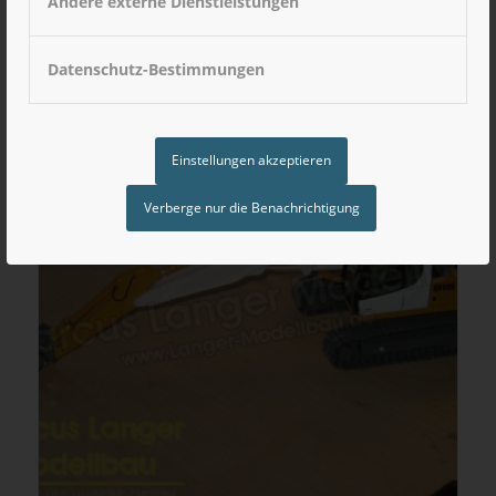
Andere externe Dienstleistungen
29,90
€
inkl. MwSt
Datenschutz-Bestimmungen
Einstellungen akzeptieren
Verberge nur die Benachrichtigung