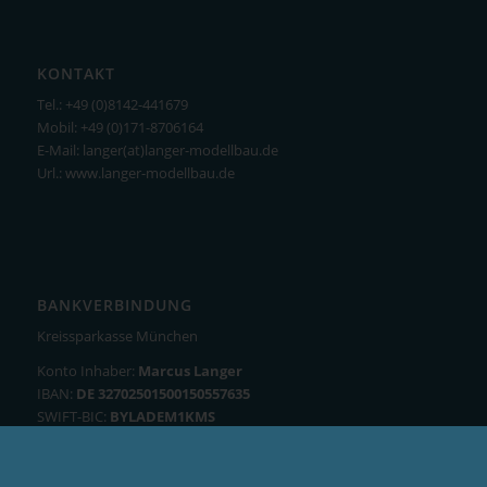
KONTAKT
Tel.: +49 (0)8142-441679
Mobil: +49 (0)171-8706164
E-Mail: langer(at)langer-modellbau.de
Url.: www.langer-modellbau.de
BANKVERBINDUNG
Kreissparkasse München
Konto Inhaber:
Marcus Langer
IBAN:
DE 32702501500150557635
SWIFT-BIC:
BYLADEM1KMS