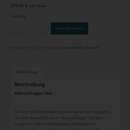
259,90
€
inkl. MwSt
7 vorrätig
In den Warenkorb
Artikelnummer:
00251
Kategorien:
Baumaschinen
,
Bausätze
Beschreibung
Beschreibung
Abbruchbagger 954c
Mit über 300 Einzelteilen ergänzen wir unser Programm
mit dem Bausatz für einen Abbruchbagger mit 34m
Longfront und Verstellfahrwerk, die bewegliche
Raupenkette ist auch bei diesem Bagger Standard.