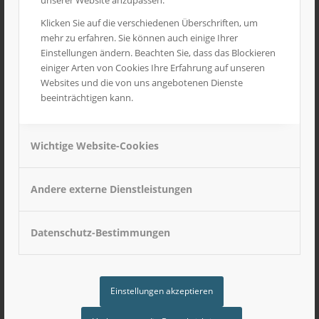
unserer Website anzupassen.
Klicken Sie auf die verschiedenen Überschriften, um
mehr zu erfahren. Sie können auch einige Ihrer
Einstellungen ändern. Beachten Sie, dass das Blockieren
Tiefbett für Achslinien (Basismodul)
einiger Arten von Cookies Ihre Erfahrung auf unseren
12,90
€
inkl. MwSt
Websites und die von uns angebotenen Dienste
beeinträchtigen kann.
Wichtige Website-Cookies
Andere externe Dienstleistungen
Datenschutz-Bestimmungen
Einstellungen akzeptieren