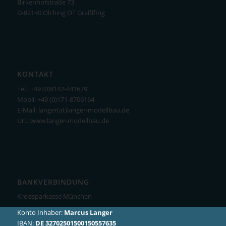
Birkenhofstraße 73
D-82140 Olching OT Graßlfing
KONTAKT
Tel.: +49 (0)8142-441679
Mobil: +49 (0)171-8706164
E-Mail: langer(at)langer-modellbau.de
Url.: www.langer-modellbau.de
BANKVERBINDUNG
Kreissparkasse München
Konto Inhaber:
Marcus Langer
IBAN:
DE 32702501500150557635