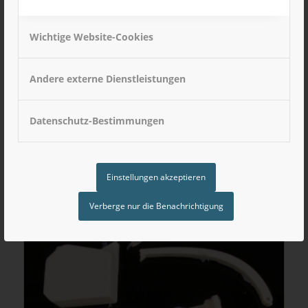
Wichtige Website-Cookies
Andere externe Dienstleistungen
Datenschutz-Bestimmungen
Frontkupplung für Volvo FH16
15,90
€
inkl. MwSt
Einstellungen akzeptieren
Verberge nur die Benachrichtigung