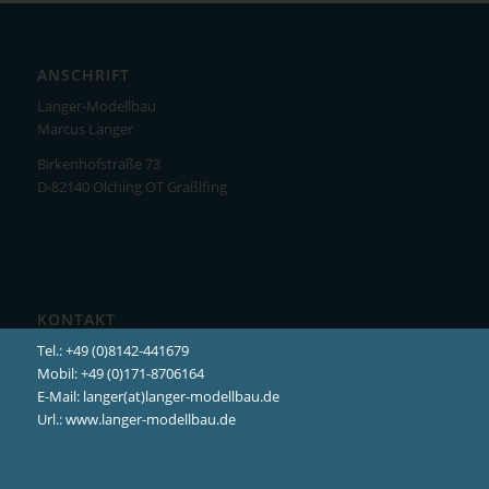
ANSCHRIFT
Langer-Modellbau
Marcus Langer
Birkenhofstraße 73
D-82140 Olching OT Graßlfing
KONTAKT
Tel.: +49 (0)8142-441679
Mobil: +49 (0)171-8706164
E-Mail: langer(at)langer-modellbau.de
Url.: www.langer-modellbau.de