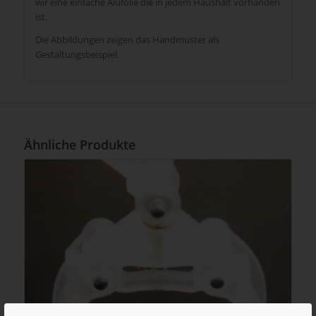
wir eine einfache Alufolie die in jedem Haushalt vorhanden
ist.
Die Abbildungen zeigen das Handmuster als
Gestaltungsbeispiel.
Ähnliche Produkte