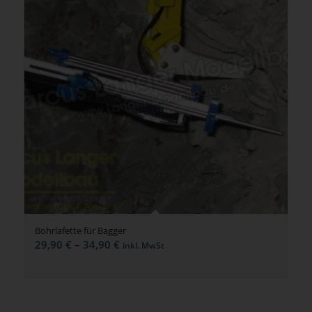
Bohrlafette für Bagger
Preisspanne:
29,90
€
–
34,90
€
inkl. MwSt
29,90 €
bis
34,90 €