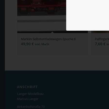
Märklin Selbstentladewagen Epoche 6
Palfinger
49,90
€
7,60
€
inkl. MwSt
i
ANSCHRIFT
Langer-Modellbau
Marcus Langer
Birkenhofstraße 73