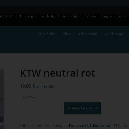
die weitere Nutzung der Website stimmen Sie der Verwendung von Cookie
Startseite
Shop
Dioramen
Werkzeuge
KTW neutral rot
10,00
€
inkl. MwSt
1 vorrätig
In den Warenkorb
Artikelnummer:
00048
Kategorie:
Restposten & Schnäppchen 1/87
Schlag