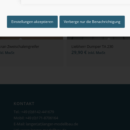
Einstellungen akzeptieren
Verberge nur die Benachrichtigung
kran Zweischalengreifer
Liebherr Dumper TA 230
29,90
€
nkl. MwSt
inkl. MwSt
KONTAKT
Tel.: +49 (0)8142-441679
Mobil: +49 (0)171-8706164
E-Mail: langer(at)langer-modellbau.de
Url.: www.langer-modellbau.de