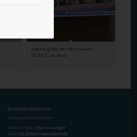
Kipperzug MB LAK ( Kibri Bausatz )
16,50
€
inkl. MwSt
BANKVERBINDUNG
Kreissparkasse München
Konto Inhaber:
Marcus Langer
IBAN:
DE 32702501500150557635