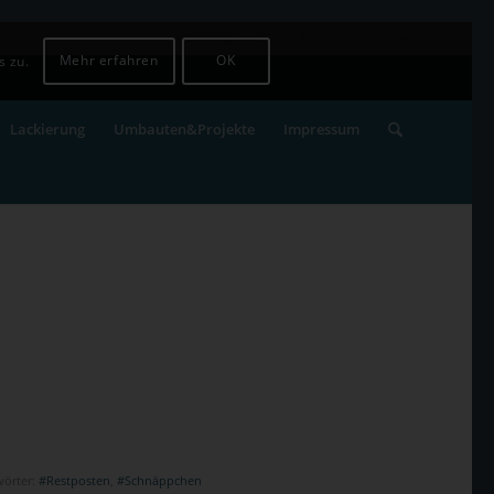
+49 (0)8142-441679
Download
Login
Mehr erfahren
OK
s zu.
Lackierung
Umbauten&Projekte
Impressum
wörter:
#Restposten
,
#Schnäppchen