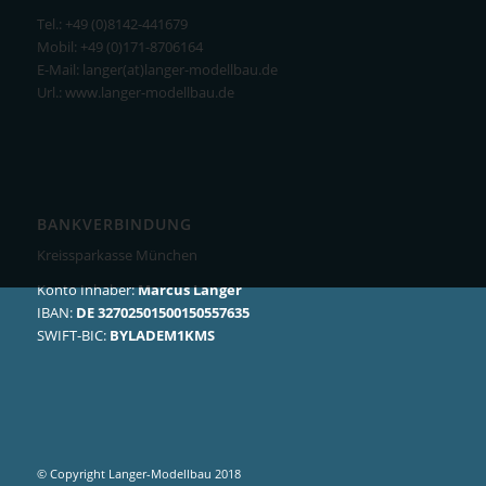
Tel.: +49 (0)8142-441679
Mobil: +49 (0)171-8706164
E-Mail: langer(at)langer-modellbau.de
Url.: www.langer-modellbau.de
BANKVERBINDUNG
Kreissparkasse München
Konto Inhaber:
Marcus Langer
IBAN:
DE 32702501500150557635
SWIFT-BIC:
BYLADEM1KMS
© Copyright Langer-Modellbau 2018