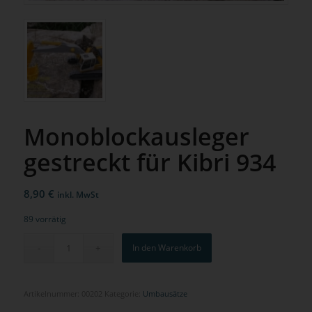
Monoblockausleger
gestreckt für Kibri 934
8,90
€
inkl. MwSt
89 vorrätig
In den Warenkorb
Artikelnummer:
00202
Kategorie:
Umbausätze