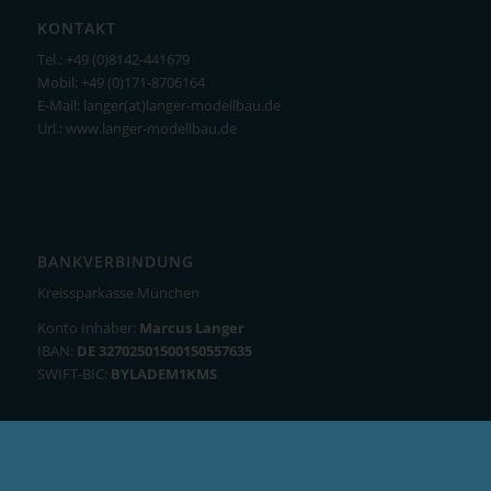
KONTAKT
Tel.: +49 (0)8142-441679
Mobil: +49 (0)171-8706164
E-Mail: langer(at)langer-modellbau.de
Url.: www.langer-modellbau.de
BANKVERBINDUNG
Kreissparkasse München
Konto Inhaber:
Marcus Langer
IBAN:
DE 32702501500150557635
SWIFT-BIC:
BYLADEM1KMS