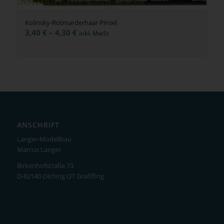
Kolinsky-Rotmarderhaar Pinsel
Preisspanne:
3,40
€
–
4,30
€
inkl. MwSt
3,40 €
bis
4,30 €
ANSCHRIFT
Langer-Modellbau
Marcus Langer
Birkenhofstraße 73
D-82140 Olching OT Graßlfing