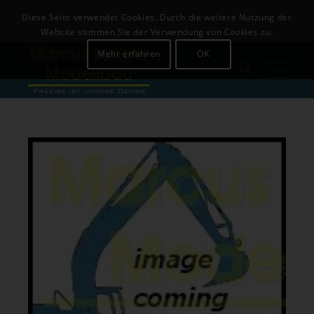
Download
Login
Diese Seite verwendet Cookies. Durch die weitere Nutzung der
+49 (0)8142-441679
Website stimmen Sie der Verwendung von Cookies zu.
Mehr erfahren
OK