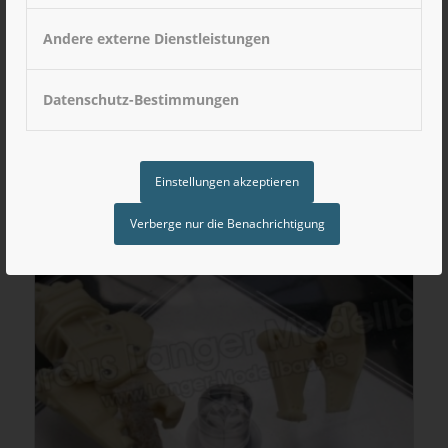
Andere externe Dienstleistungen
Abbruchmeißel für Bagger bis 30 Tonnen
6,20
€
inkl. MwSt
Datenschutz-Bestimmungen
Einstellungen akzeptieren
Verberge nur die Benachrichtigung