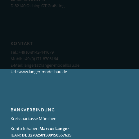
D-82140 Olching OT Graßlfing
KONTAKT
Tel.: +49 (0)8142-441679
Mobil: +49 (0)171-8706164
E-Mail: langer(at)langer-modellbau.de
Url.: www.langer-modellbau.de
BANKVERBINDUNG
Kreissparkasse München
Konto Inhaber:
Marcus Langer
IBAN:
DE 32702501500150557635