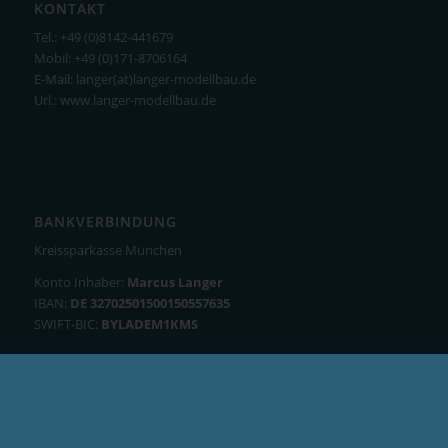
KONTAKT
Tel.: +49 (0)8142-441679
Mobil: +49 (0)171-8706164
E-Mail: langer(at)langer-modellbau.de
Url.: www.langer-modellbau.de
BANKVERBINDUNG
Kreissparkasse München
Konto Inhaber:
Marcus Langer
IBAN:
DE 32702501500150557635
SWIFT-BIC:
BYLADEM1KMS