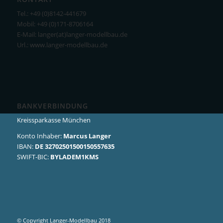
Tel.: +49 (0)8142-441679
Mobil: +49 (0)171-8706164
E-Mail: langer(at)langer-modellbau.de
Url.: www.langer-modellbau.de
BANKVERBINDUNG
Kreissparkasse München
Konto Inhaber:
Marcus Langer
IBAN:
DE 32702501500150557635
SWIFT-BIC:
BYLADEM1KMS
© Copyright Langer-Modellbau 2018