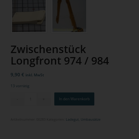
Zwischenstück
Longfront 974 / 984
9,90
€
inkl. MwSt
13 vorrätig
In den Warenkorb
Artikelnummer:
00283
Kategorien:
Ladegut
,
Umbausätze