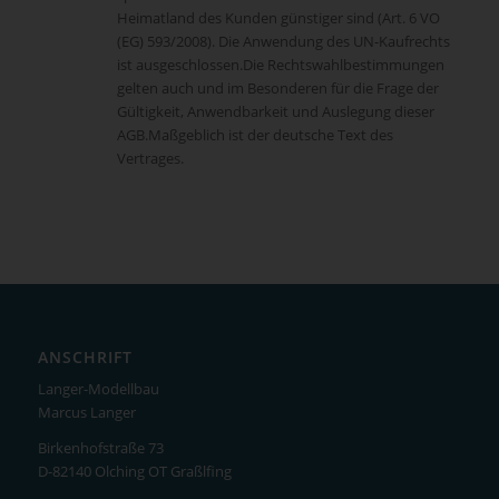
Heimatland des Kunden günstiger sind (Art. 6 VO
(EG) 593/2008). Die Anwendung des UN-Kaufrechts
ist ausgeschlossen.Die Rechtswahlbestimmungen
gelten auch und im Besonderen für die Frage der
Gültigkeit, Anwendbarkeit und Auslegung dieser
AGB.Maßgeblich ist der deutsche Text des
Vertrages.
ANSCHRIFT
Langer-Modellbau
Marcus Langer
Birkenhofstraße 73
D-82140 Olching OT Graßlfing