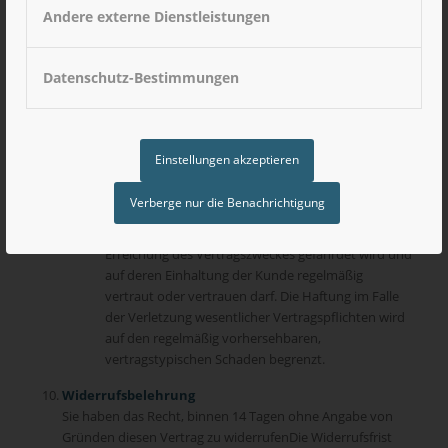
Andere externe Dienstleistungen
Eine Haftung durch den Anbieter für vertragliche
Pflichtverletzungen sowie aus Delikt erfolgt nur bei
Vorsatz oder grober Fahrlässigkeit. Eine
Datenschutz-Bestimmungen
weitergehende Haftung wird ausgeschlossen. Dies
gilt nicht für Schäden aus der Verletzung des
Lebens, des Körpers oder der Gesundheit des
Kunden sowie Kardinalpflichten und den Ersatz von
Einstellungen akzeptieren
Verzugschäden. Insoweit haftet der Anbieter für
jeden Grad des Verschuldens Kardinalpflichten sind
Verberge nur die Benachrichtigung
solche Pflichten, die sich aus der Natur des
Vertrages ergeben und bei deren Verletzung die
Erreichung des Vertragszweckes gefährdet wird und
auf deren Einhaltung der Kunde regelmäßig
vertraut oder vertrauen darf. Die Haftung im Falle
der Verletzung wesentlicher Vertragspflichten wird
auf den regelmäßig vorhersehbaren,
vertragstypischen Schaden begrenzt.
Widerrufsbelehrung
Sie haben das Recht, binnen 14 Tagen ohne Angabe von
Gründen diesen Vertrag zu widerrufenDie Widerrufsfrist