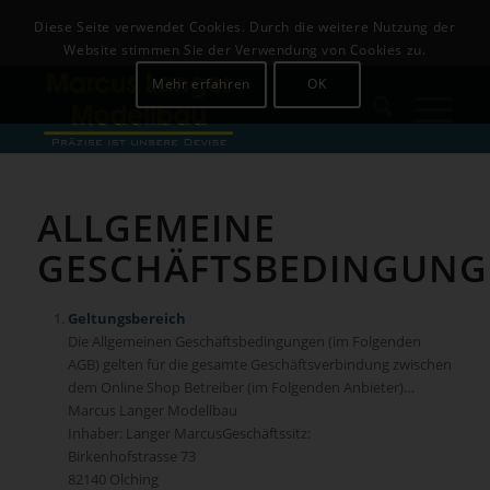
Download
Login
Diese Seite verwendet Cookies. Durch die weitere Nutzung der
+49 (0)8142-441679
Website stimmen Sie der Verwendung von Cookies zu.
Mehr erfahren
OK
ALLGEMEINE
GESCHÄFTSBEDINGUNG
Geltungsbereich
Die Allgemeinen Geschäftsbedingungen (im Folgenden
AGB) gelten für die gesamte Geschäftsverbindung zwischen
dem Online Shop Betreiber (im Folgenden Anbieter)…
Marcus Langer Modellbau
Inhaber: Langer MarcusGeschäftssitz:
Birkenhofstrasse 73
82140 Olching