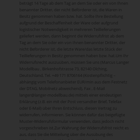
beträgt 14 Tage ab dem Tag an dem Sie oder ein von Ihnen
benannter Dritter, der nicht Beförderer ist, die Waren in
Besitz genommen haben bzw. hat. Sollte Ihre Bestellung
aufgrund der Beschaffenheit der Ware oder aufgrund
logistischer Notwendigkeit in mehreren Teillieferungen
geliefert werden, dann beginnt die Widerrufsfrist ab dem
Tag an dem Sie oder ein von Ihnen benannter Dritter, der
nicht Beförderer ist, die letzte Ware/das letzte Stück der
Teillieferungen in Besitz genommen haben bzw. hat.Um Ihr
Widerrufsrecht auszuüben, müssen Sie uns (Marcus Langer
Modellbau , Birkenhofstrasse 73, 82140 Olching,
Deutschland, Tel. +49 171 8706164 (Kostenpflichtig –
abhängig vom Telefonanbieter EUR/min aus dem Festnetz
der DTAG, Mobilnetz abweichend), Fax , E-Mail
langer@langer-modellbau.de) mittels einer eindeutigen
Erklärung (z.B. ein mit der Post versandter Brief, Telefax
oder E-Mail) über Ihren Entschluss, diesen Vertrag zu
widerrufen, informieren. Sie können dafür das beigefügte
Muster-Widerrufsformular verwenden, dass jedoch nicht
vorgeschrieben ist.Zur Wahrung der Widerrufsfrist reicht es
aus, dass Sie die Mitteilung über die Ausübung des