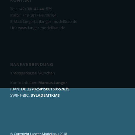
KONTAKT
Tel.: +49 (0)8142-441679
Mobil: +49 (0)171-8706164
E-Mail: langer(at)langer-modellbau.de
Url.: www.langer-modellbau.de
BANKVERBINDUNG
Kreissparkasse München
Konto Inhaber:
Marcus Langer
IBAN:
DE 32702501500150557635
SWIFT-BIC:
BYLADEM1KMS
© Copyright Langer-Modellbau 2018